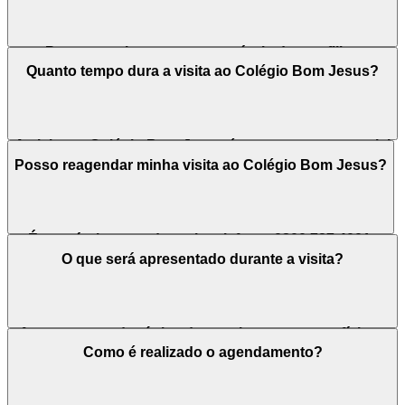
Para garantir a vaga e a matrícula do seu filho,
recomenda-se realizar o agendamento com
Quanto tempo dura a visita ao Colégio Bom Jesus?
antecedência, assegurando um atendimento
personalizado e acolhedor para sua família.
A visita ao Colégio Bom Jesus é um momento especial
para a família e para a escola, pois oferece uma
Posso reagendar minha visita ao Colégio Bom Jesus?
oportunidade para conhecer a estrutura e esclarecer
dúvidas, com duração de cerca de uma hora.
É possível reagendar pelo telefone: 0800 727 4001.
O que será apresentado durante a visita?
A proposta pedagógica da escola, os espaços físicos
e ambientes de aprendizagem, diferenciais da unidade,
Como é realizado o agendamento?
valores da mensalidade e procedimentos para o
processo de matrícula.