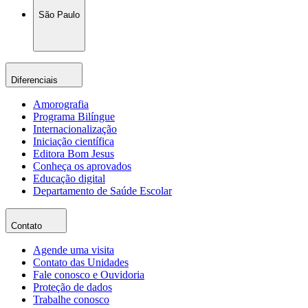
São Paulo
Diferenciais
Amorografia
Programa Bilíngue
Internacionalização
Iniciação científica
Editora Bom Jesus
Conheça os aprovados
Educação digital
Departamento de Saúde Escolar
Contato
Agende uma visita
Contato das Unidades
Fale conosco e Ouvidoria
Proteção de dados
Trabalhe conosco