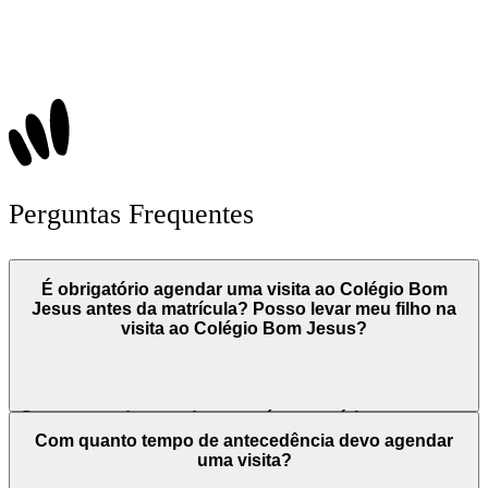
Perguntas Frequentes
É obrigatório agendar uma visita ao Colégio Bom
Jesus antes da matrícula? Posso levar meu filho na
visita ao Colégio Bom Jesus?
O processo de agendamento é necessário e tem como
objetivo promover um momento de acolhimento, por
Com quanto tempo de antecedência devo agendar
isso é interessante a presença do estudante.
uma visita?