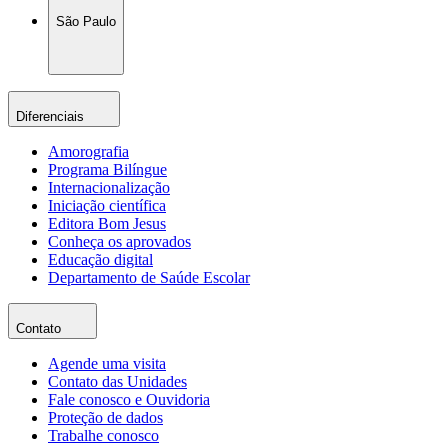
São Paulo
Diferenciais
Amorografia
Programa Bilíngue
Internacionalização
Iniciação científica
Editora Bom Jesus
Conheça os aprovados
Educação digital
Departamento de Saúde Escolar
Contato
Agende uma visita
Contato das Unidades
Fale conosco e Ouvidoria
Proteção de dados
Trabalhe conosco