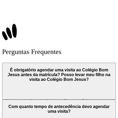
Perguntas Frequentes
É obrigatório agendar uma visita ao Colégio Bom
Jesus antes da matrícula? Posso levar meu filho na
visita ao Colégio Bom Jesus?
O processo de agendamento é necessário e tem como
objetivo promover um momento de acolhimento, por
Com quanto tempo de antecedência devo agendar
isso é interessante a presença do estudante.
uma visita?