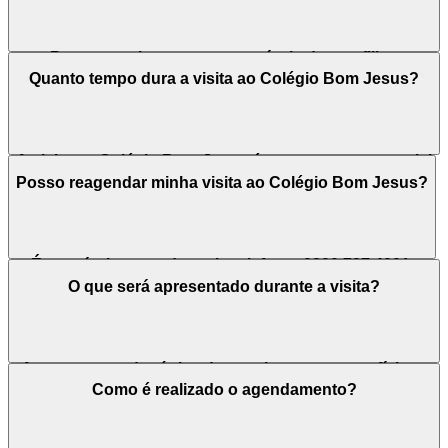
Para garantir a vaga e a matrícula do seu filho,
recomenda-se realizar o agendamento com
Quanto tempo dura a visita ao Colégio Bom Jesus?
antecedência, assegurando um atendimento
personalizado e acolhedor para sua família.
A visita ao Colégio Bom Jesus é um momento especial
para a família e para a escola, pois oferece uma
Posso reagendar minha visita ao Colégio Bom Jesus?
oportunidade para conhecer a estrutura e esclarecer
dúvidas, com duração de cerca de uma hora.
É possível reagendar pelo telefone: 0800 727 4001.
O que será apresentado durante a visita?
A proposta pedagógica da escola, os espaços físicos
e ambientes de aprendizagem, diferenciais da unidade,
Como é realizado o agendamento?
valores da mensalidade e procedimentos para o
processo de matrícula.