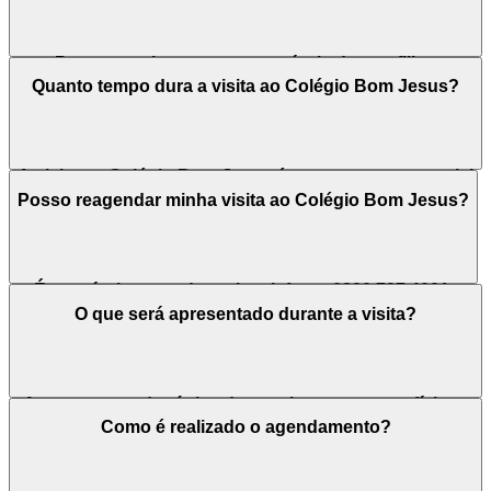
Para garantir a vaga e a matrícula do seu filho,
recomenda-se realizar o agendamento com
Quanto tempo dura a visita ao Colégio Bom Jesus?
antecedência, assegurando um atendimento
personalizado e acolhedor para sua família.
A visita ao Colégio Bom Jesus é um momento especial
para a família e para a escola, pois oferece uma
Posso reagendar minha visita ao Colégio Bom Jesus?
oportunidade para conhecer a estrutura e esclarecer
dúvidas, com duração de cerca de uma hora.
É possível reagendar pelo telefone: 0800 727 4001.
O que será apresentado durante a visita?
A proposta pedagógica da escola, os espaços físicos
e ambientes de aprendizagem, diferenciais da unidade,
Como é realizado o agendamento?
valores da mensalidade e procedimentos para o
processo de matrícula.