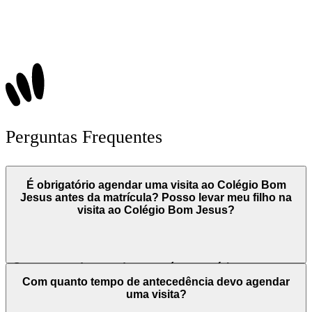
Perguntas Frequentes
É obrigatório agendar uma visita ao Colégio Bom
Jesus antes da matrícula? Posso levar meu filho na
visita ao Colégio Bom Jesus?
O processo de agendamento é necessário e tem como
objetivo promover um momento de acolhimento, por
Com quanto tempo de antecedência devo agendar
isso é interessante a presença do estudante.
uma visita?