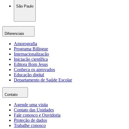
São Paulo
Diferenciais
Amorografia
Programa Bilíngue
Internacionalização
Iniciação científica
Editora Bom Jesus
Conheça os aprovados
Educação digital
Departamento de Saúde Escolar
Contato
Agende uma visita
Contato das Unidades
Fale conosco e Ouvidoria
Proteção de dados
Trabalhe conosco